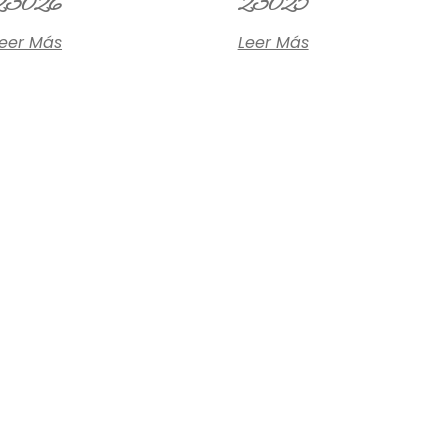
23026
23025
eer Más
Leer Más